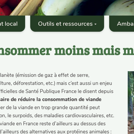
t local
Outils et ressources
Amba
consommer moins mais m
anète (émission de gaz à effet de serre,
re, déforestation, etc.) mais c’est aussi un enjeu
icielles de Santé Publique France le disent depuis
ssaire de réduire la consommation de viande
er de la viande en trop grande quantité peut
on, le surpoids, des maladies cardiovasculaires, etc.
iande en France reste d’ailleurs au dessus des
’ailleurs des alternatives aux protéines animales :