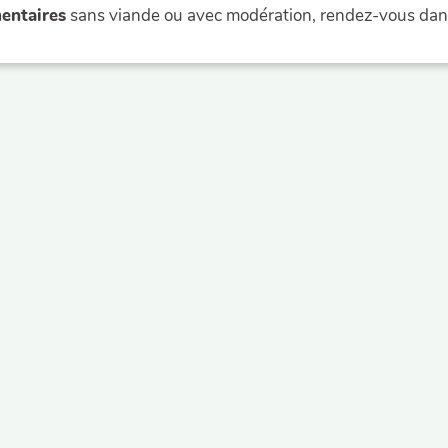
entaires
sans viande ou avec modération, rendez-vous dans
ementale des CIVAM du Gard
es - ZA de l'Arnède
d