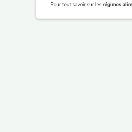
Pour tout savoir sur les
régimes alim
Manger + sain
Fédération départ
30 rue des épaulett
30250 SOMMIERES