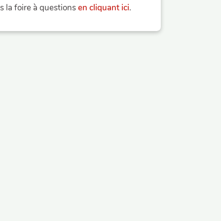
 la foire à questions
en cliquant ici
.
Site réalisé avec le soutien
u
Conseil départemental du Gard