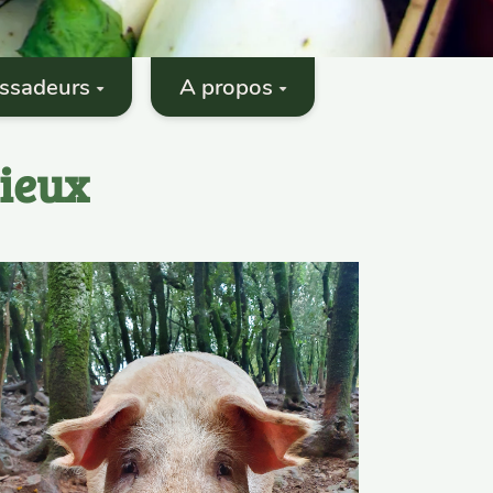
ssadeurs
A propos
ieux